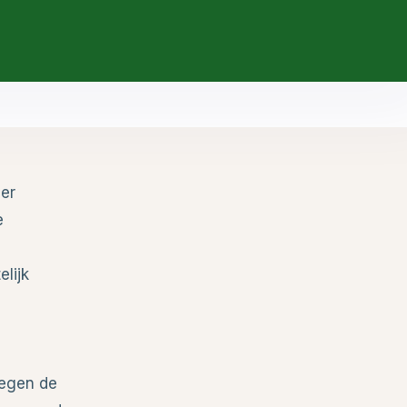
der
e
lijk
 tegen de