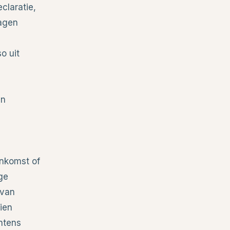
claratie,
ragen
o uit
an
enkomst of
ge
 van
ien
htens