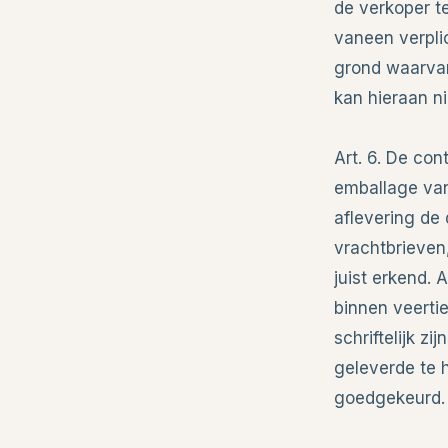
de verkoper t
vaneen verpli
grond waarvan
kan hieraan n
Art. 6. De co
emballage van 
aflevering de
vrachtbrieven
juist erkend. 
binnen veerti
schriftelijk z
geleverde te 
goedgekeurd.