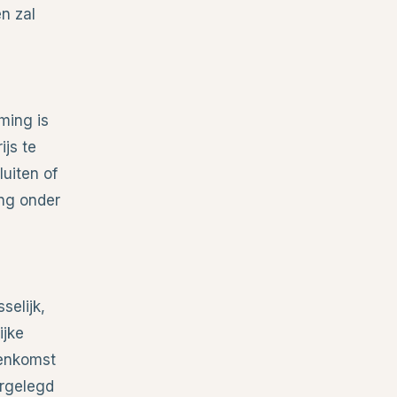
n zal
ming is
js te
luiten of
ing onder
selijk,
ijke
eenkomst
orgelegd