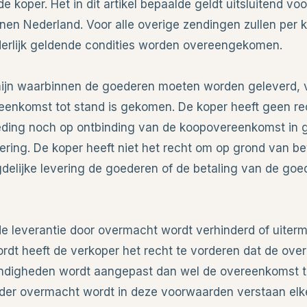
e koper. Het in dit artikel bepaalde geldt uitsluitend voo
nen Nederland. Voor alle overige zendingen zullen per k
derlijk geldende condities worden overeengekomen.
rmijn waarbinnen de goederen moeten worden geleverd,
eenkomst tot stand is gekomen. De koper heeft geen re
ding noch op ontbinding van de koopovereenkomst in 
evering. De koper heeft niet het recht om op grond van b
gdelijke levering de goederen of de betaling van de goe
 de leverantie door overmacht wordt verhinderd of uiter
ordt heeft de verkoper het recht te vorderen dat de ov
ndigheden wordt aangepast dan wel de overeenkomst 
der overmacht wordt in deze voorwaarden verstaan elk