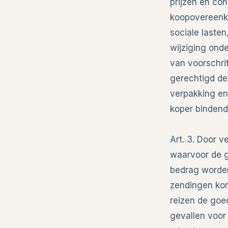
prijzen en co
koopovereenko
sociale lasten
wijziging ond
van voorschri
gerechtigd de
verpakking en
koper bindend 
Art. 3. Door v
waarvoor de g
bedrag worden
zendingen kom
reizen de goed
gevallen voor