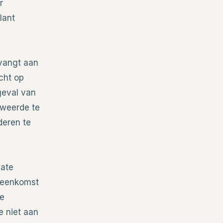
r
lant
 vangt aan
cht op
geval van
eweerde te
deren te
mate
ereenkomst
te
e niet aan