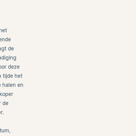
het
pende
agt de
adiging
oor deze
 tijde het
e halen en
rkoper
r de
r.
atum,