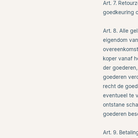
Art. 7. Retour
goedkeuring o
Art. 8. Alle g
eigendom van v
overeenkomste
koper vanaf h
der goederen,
goederen veroo
recht de goede
eventueel te 
ontstane scha
goederen besc
Art. 9. Betali