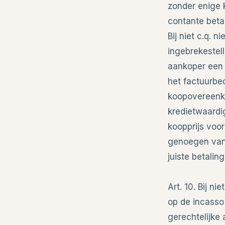
zonder enige k
contante betal
Bij niet c.q. 
ingebrekestel
aankoper een 
het factuurbed
koopovereenko
kredietwaardi
koopprijs voor
genoegen van 
juiste betalin
Art. 10. Bij ni
op de incasso
gerechtelijke 