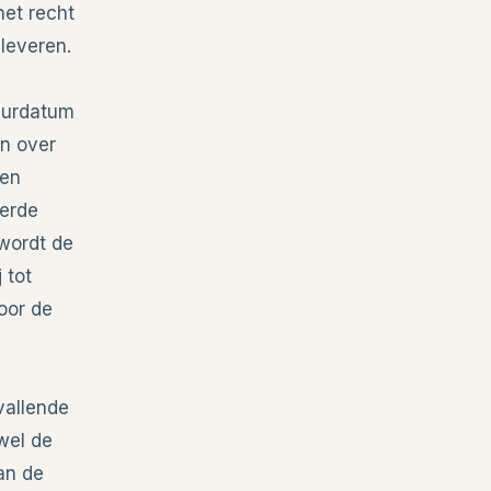
het recht
 leveren.
tuurdatum
n over
een
derde
 wordt de
 tot
oor de
 vallende
wel de
an de