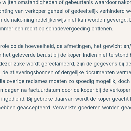
e wijten omstandigheden of gebeurtenis waardoor nak
chting van verkoper geheel of gedeeltelijk verhinderd w
 de nakoming redelijkerwijs niet kan worden gevergd. 
immer een recht op schadevergoeding ontlenen.
ntrole op de hoeveelheid, de afmetingen, het gewicht en
het geleverde berust bij de koper. Indien niet terstond b
 dezer zake wordt gereclameerd, zijn de gegevens bij d
, de afleveringsbonnen of dergelijke documenten vermel
Alle overige reclames moeten zo spoedig mogelijk, doch u
en dagen na factuurdatum door de koper bij de verkoper
ijn ingediend. Bij gebreke daarvan wordt de koper geacht 
hebben geaccepteerd. Verwerkte goederen worden geach