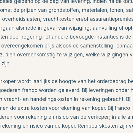
ndities geldend op de dag van levering. Indien na de da
mst de prijzen van grondstoffen, materialen, lonen, sal
, overheidslasten, vrachtkosten en/of assurantiepremies
ergaan alsmede in geval van wijziging, aanvulling of op
ften door regering- of andere bevoegde instanties is de
 overeengekomen prijs alsook de samenstelling, opmaa
z. dien overeenkomstig te wijzigen, welke wijzigingen 
zijn.
erkoper wordt jaarlijks de hoogte van het orderbedrag b
oederen franco worden geleverd. Bij leveringen onder h
 vracht- en handelingskosten in rekening gebracht. Bij
en de extra kosten voorrekening van koper. Bij franco 
eren voor rekening en risico van de verkoper; in alle a
 rekening en risico van de koper. Rembourskosten zijn v