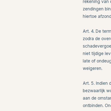
rekening van d
zendingen bin
hiertoe afzon
Art. 4. De te
zodra de over
schadevergoe
niet tijdige l
late of ondeu
weigeren.
Art. 5. Indien
bezwaarlijk w
aan de omsta
ontbinden. On