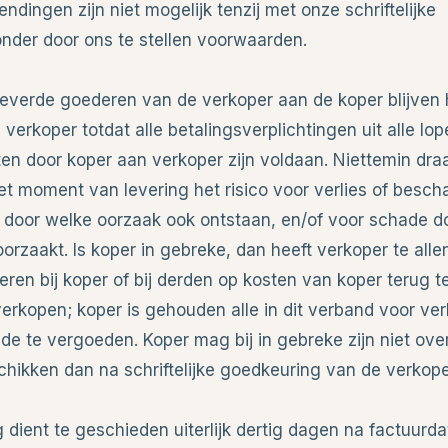
zendingen zijn niet mogelijk tenzij met onze schriftelijke
nder door ons te stellen voorwaarden.
eleverde goederen van de verkoper aan de koper blijven 
erkoper totdat alle betalingsverplichtingen uit alle lo
n door koper aan verkoper zijn voldaan. Niettemin dra
et moment van levering het risico voor verlies of besch
 door welke oorzaak ook ontstaan, en/of voor schade d
rzaakt. Is koper in gebreke, dan heeft verkoper te allen
ren bij koper of bij derden op kosten van koper terug t
verkopen; koper is gehouden alle in dit verband voor ve
de te vergoeden. Koper mag bij in gebreke zijn niet ove
hikken dan na schriftelijke goedkeuring van de verkope
ng dient te geschieden uiterlijk dertig dagen na factuurd