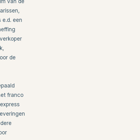
tum van de
arissen,
 e.d. een
heffing
 verkoper
k,
voor de
epaald
et franco
 express
leveringen
ndere
oor