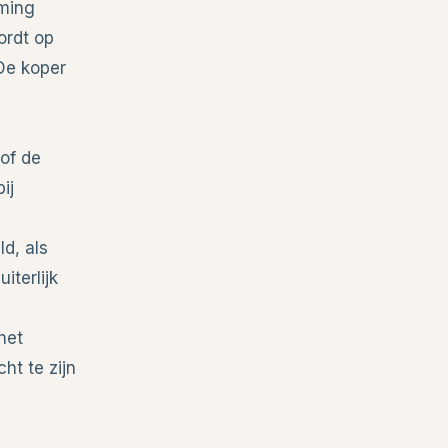
oming
ordt op
De koper
/of de
ij
e
d, als
iterlijk
het
t te zijn