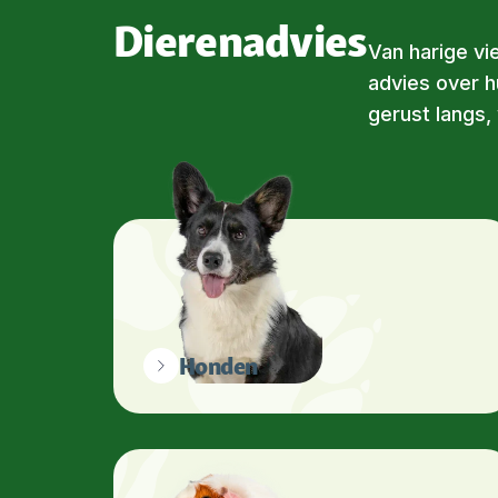
Dierenadvies
Van harige vi
advies over h
gerust langs, w
Honden