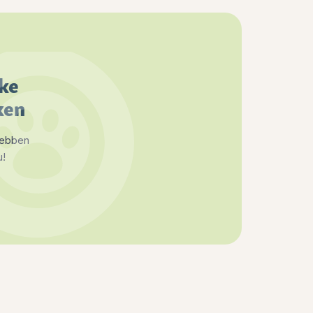
jke
ken
hebben
u!