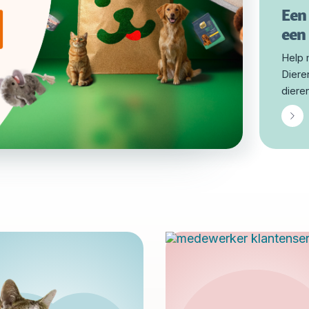
Een
een 
Help 
Diere
dieren