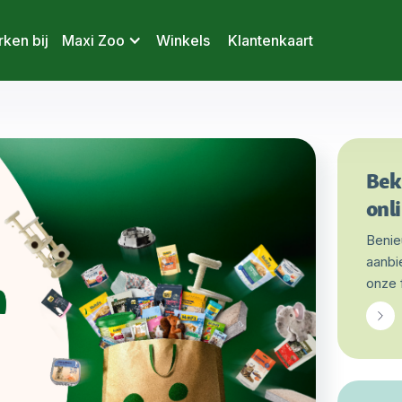
ken bij
Maxi Zoo
Winkels
Klantenkaart
Bek
onli
Benie
aanbi
onze 