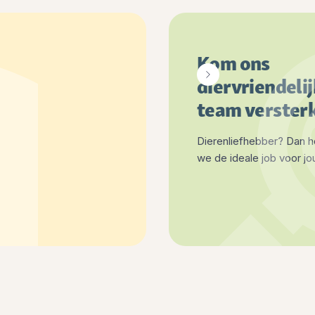
Kom ons
diervriendeli
team verster
Dierenliefhebber? Dan 
we de ideale job voor jo