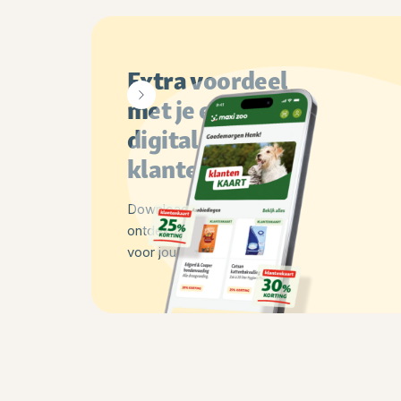
Extra voordeel
met je eigen
digitale
klantenkaart
Download de app en
ontdek alle voordelen
voor jou en je huisdier!