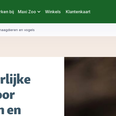
ken bij
Maxi Zoo
Winkels
Klantenkaart
 knaagdieren en vogels
rlijke
oor
n en