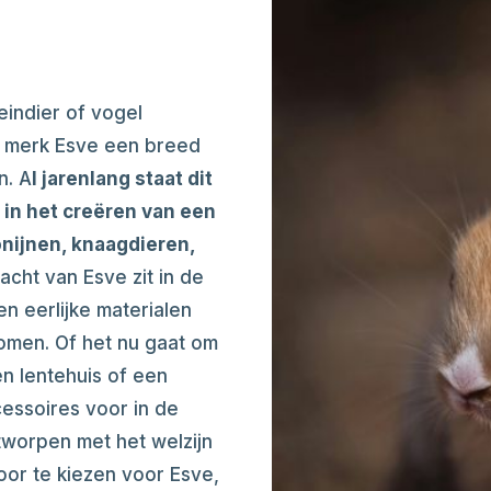
leindier of vogel
het merk Esve een breed
n. A
l jarenlang staat dit
 in het creëren van een
nijnen, knaagdieren,
acht van Esve zit in de
n eerlijke materialen
komen. Of het nu gaat om
en lentehuis of een
cessoires voor in de
ntworpen met het welzijn
Door te kiezen voor Esve,