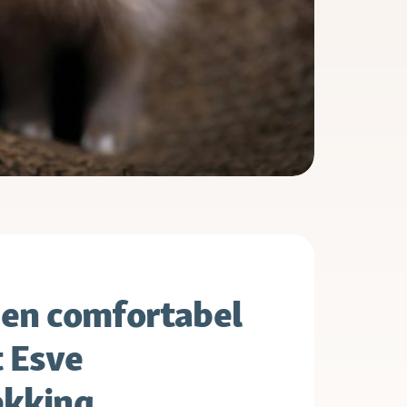
 en comfortabel
t Esve
kking