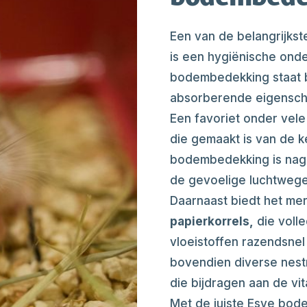
Een van de belangrijks
is een hygiënische ond
bodembedekking staat b
absorberende eigenscha
Een favoriet onder vele
die gemaakt is van de 
bodembedekking is na
de gevoelige luchtwege
Daarnaast biedt het me
papierkorrels,
die volle
vloeistoffen razendsnel 
bovendien diverse nest
die bijdragen aan de vit
Met de juiste Esve bode