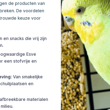
ogen de producten van
tbreken. De voordelen
rtrouwde keuze voor
en snacks die vrij zijn
n.
oogwaardige Esve
 een stofvrije en
eving:
Van smakelijke
schuilplaatsen en
 afbreekbare materialen
 milieu.