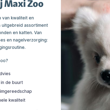
j Maxi Zoo
 van kwaliteit en
n uitgebreid assortiment
nden en katten. Van
es en nagelverzorging:
gingsroutine.
Zoo?
dvies
 in de buurt
trimgereedschap
le kwaliteit