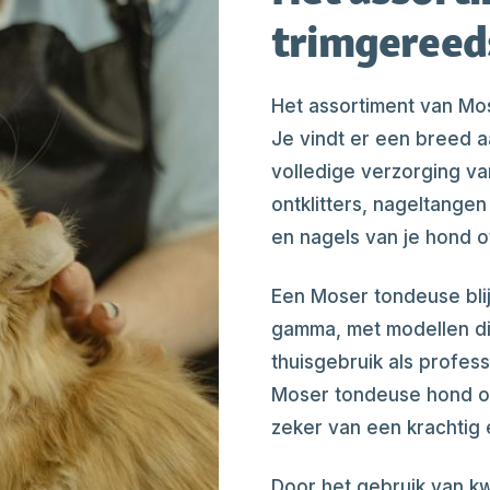
trimgereed
Het assortiment van Mo
Je vindt er een breed 
volledige verzorging van
ontklitters, nageltange
en nagels van je hond of
Een Moser tondeuse blij
gamma, met modellen die
thuisgebruik als profess
Moser tondeuse hond of
zeker van een krachtig 
Door het gebruik van k