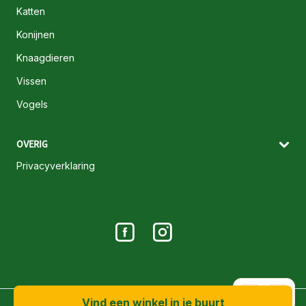
Katten
Konijnen
Knaagdieren
Vissen
Vogels
OVERIG
Privacyverklaring
A+
A-
Vind een winkel in je buurt