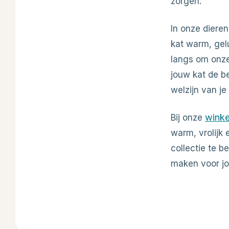
zorgen.
In onze diere
kat warm, gel
langs om onze 
jouw kat de b
welzijn van j
winke
Bij onze
warm, vrolijk 
collectie te b
maken voor jo