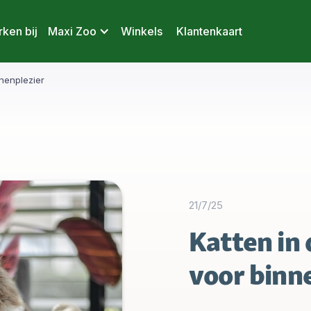
ken bij
Maxi Zoo
Winkels
Klantenkaart
nnenplezier
21/7/25
Katten in 
voor binn