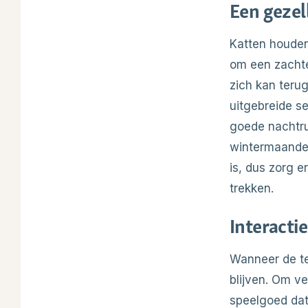
Een gezell
Katten houde
om een zachte
zich kan teru
uitgebreide se
goede nachtrus
wintermaanden
is, dus zorg e
trekken.
Interacti
Wanneer de te
blijven. Om v
speelgoed dat