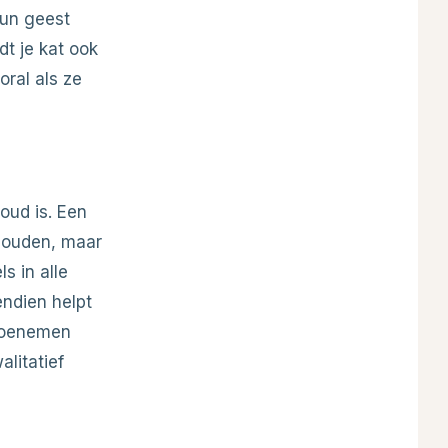
hun geest
dt je kat ook
oral als ze
oud is. Een
houden, maar
s in alle
ndien helpt
toenemen
litatief