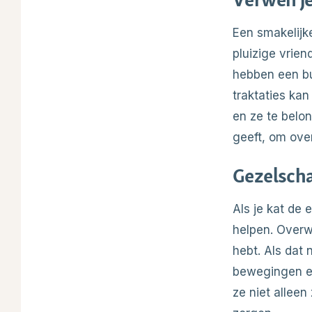
Een smakelijk
pluizige vrie
hebben een bu
traktaties ka
en ze te belon
geeft, om ove
Gezelscha
Als je kat de
helpen. Overw
hebt. Als dat 
bewegingen en
ze niet allee