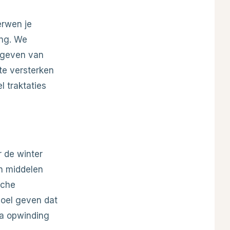
erwen je
ing. We
t geven van
te versterken
l traktaties
r de winter
n middelen
sche
voel geven dat
ra opwinding