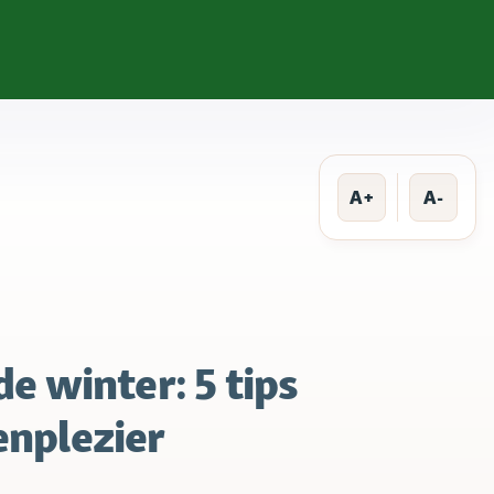
A+
A-
de winter: 5 tips
enplezier