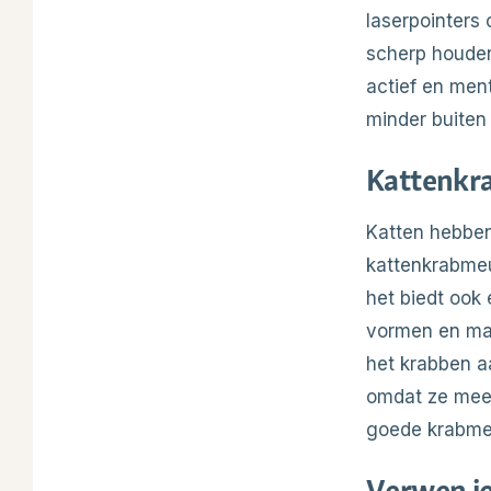
laserpointers 
scherp houden.
actief en ment
minder buiten
Kattenkr
Katten hebben
kattenkrabmeu
het biedt ook
vormen en mat
het krabben 
omdat ze meer 
goede krabmeu
Verwen je