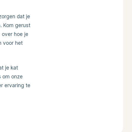
zorgen dat je
n. Kom gerust
 over hoe je
n voor het
t je kat
gs om onze
er ervaring te