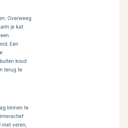
nen. Overweeg
rin je kat
 een
end. Een
de
buiten koud
n terug te
dag binnen te
interactief
d met veren,