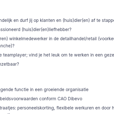
ndelijk en durf jij op klanten en (huis)dier(en) af te stap
ssioneerd (huis)dier(en)liefhebber?
ren) winkelmedewerker in de detailhandel/retail (voorke
anche)?
e teamplayer; vind je het leuk om te werken in een geze
inzetbaar?
agende functie in een groeiende organisatie
beidsvoorwaarden conform CAO Dibevo
raatjes: personeelskorting, flexibele werkuren en door 