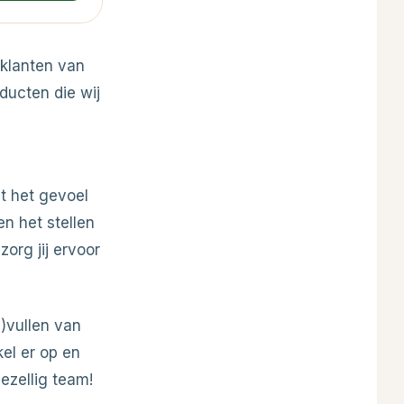
 klanten van
oducten die wij
nt het gevoel
en het stellen
zorg jij ervoor
)vullen van
kel er op en
gezellig team!