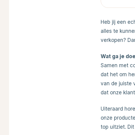
Heb jij een ec
alles te kunne
verkopen? Dan
Wat ga je do
Samen met coll
dat het om hem
van de juiste 
dat onze klan
Uiteraard hor
onze producten
top uitziet. D