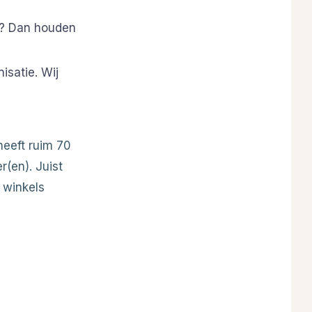
ol? Dan houden
isatie. Wij
heeft ruim 70
r(en). Juist
e winkels