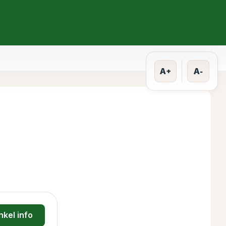
A+
A-
nkel info