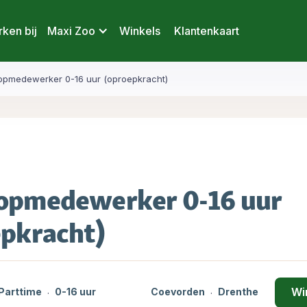
ken bij
Maxi Zoo
Winkels
Klantenkaart
opmedewerker 0-16 uur (oproepkracht)
opmedewerker 0-16 uur
epkracht)
Wi
Parttime
0-16 uur
Coevorden
Drenthe
·
·