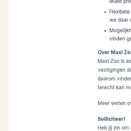
leuke pr
Flexibele
we daar 
Mogelijkh
vinden gr
Over Maxi Zo
Maxi Zoo is e
vestigingen do
daarom vinden 
terecht kan m
Meer weten o
Solliciteer!
Heb jij zin o