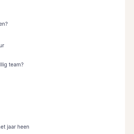
pen?
ur
llig team?
het jaar heen