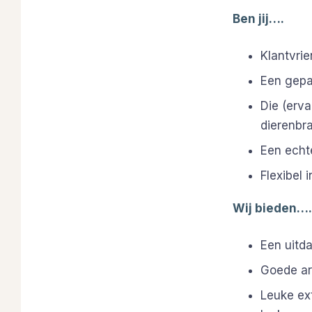
Ben jij….
Klantvrie
Een gepa
Die (erva
dierenbr
Een echt
Flexibel 
Wij bieden….
Een uitd
Goede ar
Leuke ext