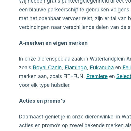
Wij hebben gratis parkeergelegenheid direct vo
een blauwe parkeerschijf te gebruiken volgens 
met het openbaar vervoer reist, zijn er tal van
verbindingen naar verschillende delen van de s
A-merken en eigen merken
In onze dierenspeciaalzaak in Waterlandplein 
Royal Canin
Flamingo
Eukanuba
Fel
zoals
,
,
en
Premiere
Selec
merken aan, zoals FIT+FUN,
en
voor elk type huisdier.
Acties en promo's
Daarnaast geniet je in onze dierenwinkel in W
acties en promo’s op zowel bekende merken al