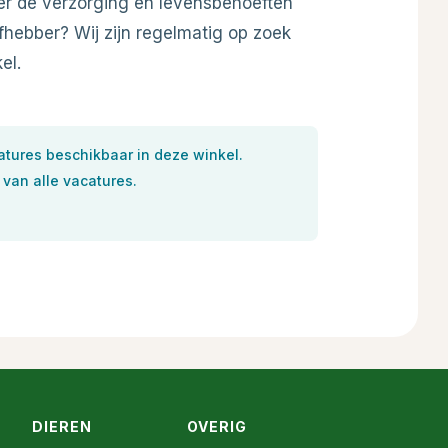
er de verzorging en levensbehoeften
efhebber? Wij zijn regelmatig op zoek
el.
tures beschikbaar in deze winkel.
 van alle vacatures.
DIEREN
OVERIG