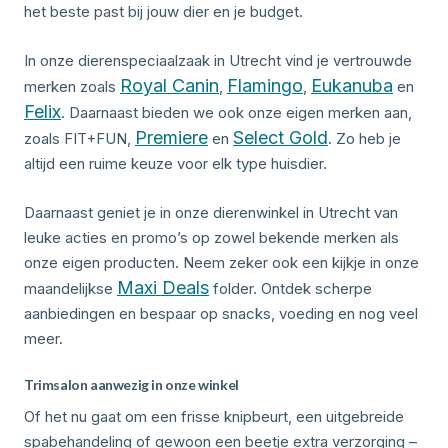
het beste past bij jouw dier en je budget.
In onze dierenspeciaalzaak in Utrecht vind je vertrouwde
Royal Canin
Flamingo
Eukanuba
merken zoals
,
,
en
Felix
. Daarnaast bieden we ook onze eigen merken aan,
Premiere
Select Gold
zoals FIT+FUN,
en
. Zo heb je
altijd een ruime keuze voor elk type huisdier.
Daarnaast geniet je in onze dierenwinkel in Utrecht van
leuke acties en promo’s op zowel bekende merken als
onze eigen producten. Neem zeker ook een kijkje in onze
Maxi Deals
maandelijkse
folder. Ontdek scherpe
aanbiedingen en bespaar op snacks, voeding en nog veel
meer.
Trimsalon aanwezig in onze winkel
Of het nu gaat om een frisse knipbeurt, een uitgebreide
spabehandeling of gewoon een beetje extra verzorging –